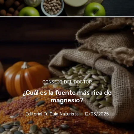
CONSEJO DEL DOCTOR
¿Cuál es la fuente más rica de
magnesio?
Editorial Tu Guía Naturista
-
12/03/2025