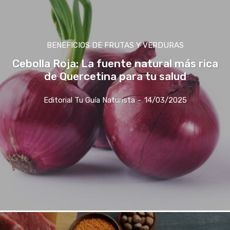
BENEFICIOS DE FRUTAS Y VERDURAS
Cebolla Roja: La fuente natural más rica
de Quercetina para tu salud
Editorial Tu Guía Naturista
-
14/03/2025