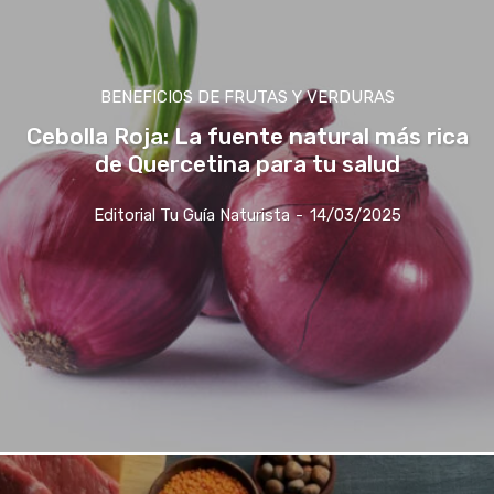
BENEFICIOS DE FRUTAS Y VERDURAS
Cebolla Roja: La fuente natural más rica
de Quercetina para tu salud
Editorial Tu Guía Naturista
-
14/03/2025