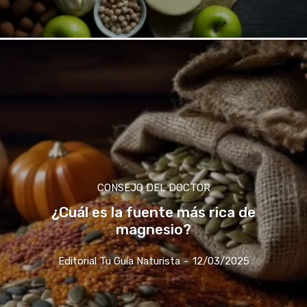
CONSEJO DEL DOCTOR
¿Cuál es la fuente más rica de
magnesio?
Editorial Tu Guía Naturista
-
12/03/2025