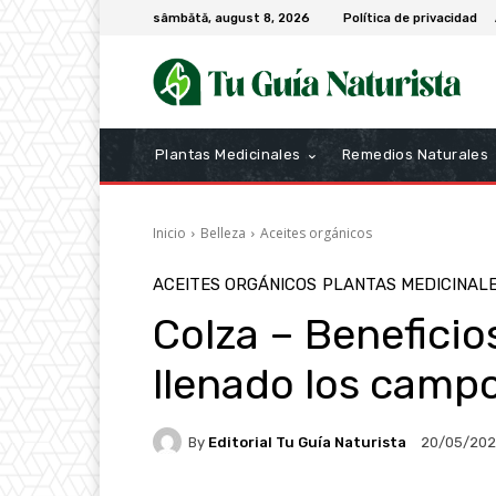
sâmbătă, august 8, 2026
Política de privacidad
Plantas Medicinales
Remedios Naturales
Inicio
Belleza
Aceites orgánicos
ACEITES ORGÁNICOS
PLANTAS MEDICINAL
Colza – Beneficio
llenado los camp
By
Editorial Tu Guía Naturista
20/05/20