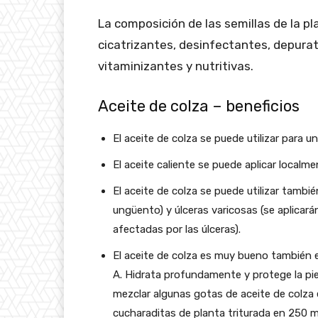
La composición de las semillas de la pl
cicatrizantes, desinfectantes, depurat
vitaminizantes y nutritivas.
Aceite de colza – beneficios
El aceite de colza se puede utilizar para 
El aceite caliente se puede aplicar localmen
El aceite de colza se puede utilizar tambi
ungüento) y úlceras varicosas (se aplicará
afectadas por las úlceras).
El aceite de colza es muy bueno también en
A. Hidrata profundamente y protege la piel
mezclar algunas gotas de aceite de colza 
cucharaditas de planta triturada en 250 m