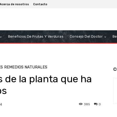
Acerca de nosotros
Contacto
Beneficios De Frutas Y Verduras
Consejo Del Doctor
Be
ES
REMEDIOS NATURALES
C
s de la planta que ha
os
385
0
24