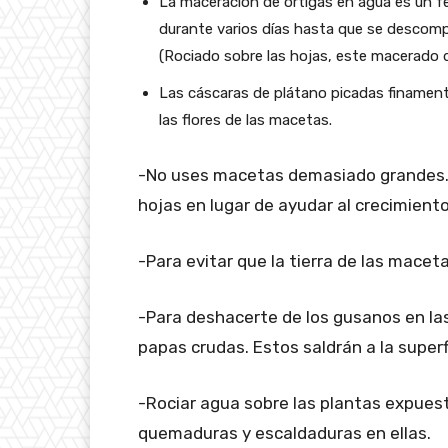
La maceración de ortigas en agua es un fert
durante varios días hasta que se descompon
(Rociado sobre las hojas, este macerado d
Las cáscaras de plátano picadas finamente 
las flores de las macetas.
-No uses macetas demasiado grandes. 
hojas en lugar de ayudar al crecimiento 
-Para evitar que la tierra de las mace
-Para deshacerte de los gusanos en las
papas crudas. Estos saldrán a la superfi
-Rociar agua sobre las plantas expues
quemaduras y escaldaduras en ellas.