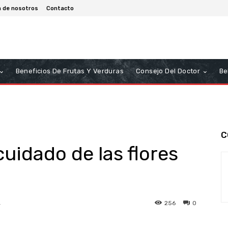
a de nosotros
Contacto
Beneficios De Frutas Y Verduras
Consejo Del Doctor
Be
C
cuidado de las flores
256
0
4