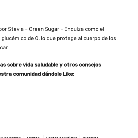
 por Stevia – Green Sugar – Endulza como el
e glucémico de 0, lo que protege al cuerpo de los
car.
ias sobre vida saludable y otros consejos
uestra comunidad dándole Like:
be de llantén
Llantén
Llantén beneficios
plantago