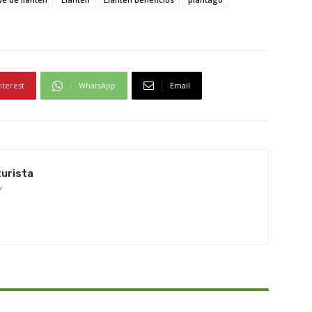
nterest
WhatsApp
Email
turista
/