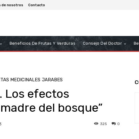
a de nosotros
Contacto
Beneficios De Frutas Y Verduras
Consejo Del Doctor
Be
TAS MEDICINALES
JARABES
C
. Los efectos
 „madre del bosque”
325
0
3