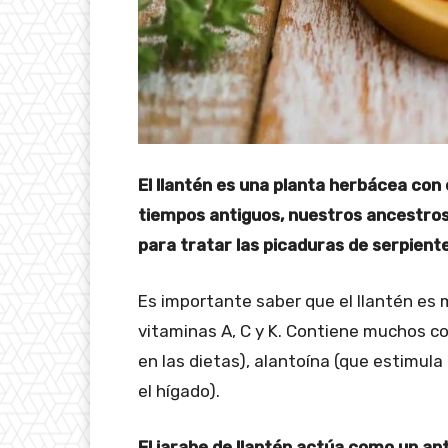
El llantén es una planta herbácea con
tiempos antiguos, nuestros ancestros 
para tratar las picaduras de serpiente
Es importante saber que el llantén es m
vitaminas A, C y K. Contiene muchos c
en las dietas), alantoína (que estimula
el hígado).
El jarabe de llantén actúa como un ant